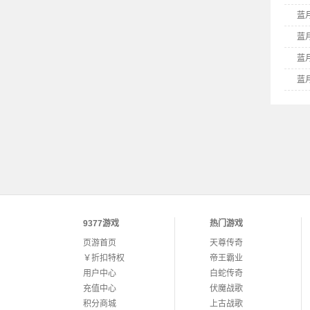
蓝
蓝
蓝
蓝
蓝
蓝
蓝
9377游戏
热门游戏
页游首页
天尊传奇
￥折扣特权
帝王霸业
用户中心
白蛇传奇
充值中心
伏魔战歌
积分商城
上古战歌