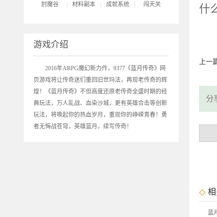
封魔谷
|
材料副本
|
成就系统
|
闯天关
什
游戏介绍
上一
2016年ARPG魔幻新力作，9377《
蓝月传奇
》网
页游戏将让传奇迷们重回旧世玛法，再现老传奇的辉
煌！《蓝月传奇》不但高度还原老传奇全盛时期的经
分
典玩法，万人乱战、血染沙城，更有英雄合击等创新
玩法，将唤起你的热血岁月，重现你的峥嵘青春！勇
者无悔战苍穹，英雄蓝月，续写传奇！
相
蓝