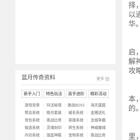
择
以
华
神
启
解
攻
蓝月传奇资料
更多
水
新手入门
特色玩法
高手进阶
精彩活动
本
游戏背景
|
玛法秘境
|
激战BOSS
|
海天盛筵
的
帮会系统
|
皓月套装
|
威名系统
|
金猪送礼
背包系统
|
夜战比奇
|
英雄系统
|
龙城争霸
蓝
锻造系统
|
灵魂刻印
|
转生系统
|
神威魔域
里
内功系统
|
珈蓝神殿
|
宝物系统
|
夜战比奇