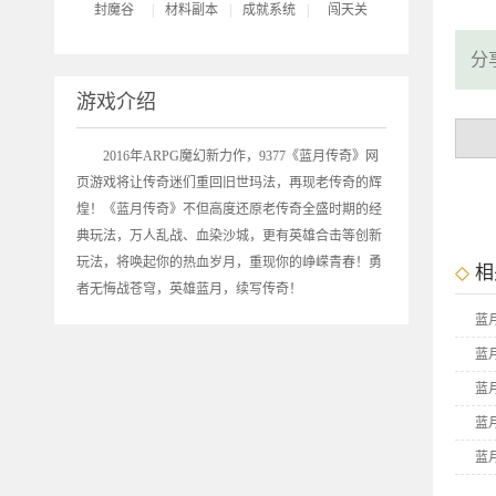
封魔谷
|
材料副本
|
成就系统
|
闯天关
分
游戏介绍
2016年ARPG魔幻新力作，9377《
蓝月传奇
》网
页游戏将让传奇迷们重回旧世玛法，再现老传奇的辉
煌！《蓝月传奇》不但高度还原老传奇全盛时期的经
典玩法，万人乱战、血染沙城，更有英雄合击等创新
玩法，将唤起你的热血岁月，重现你的峥嵘青春！勇
相
者无悔战苍穹，英雄蓝月，续写传奇！
蓝
蓝
蓝
蓝
蓝
蓝