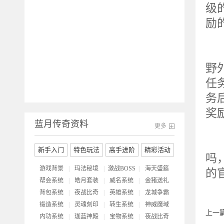
级
励
一
野
任
务
奖
蓝月传奇资料
更多
蓝
新手入门
特色玩法
高手进阶
精彩活动
吗
游戏背景
|
玛法秘境
|
激战BOSS
|
海天盛筵
的
帮会系统
|
皓月套装
|
威名系统
|
金猪送礼
背包系统
|
夜战比奇
|
英雄系统
|
龙城争霸
锻造系统
|
灵魂刻印
|
转生系统
|
神威魔域
上一
内功系统
|
珈蓝神殿
|
宝物系统
|
夜战比奇