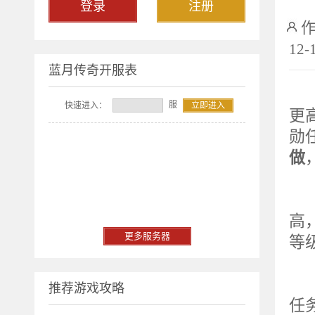
登录
注册
12-
蓝月传奇开服表
服
快速进入：
立即进入
更
勋
做
蓝
高
更多服务器
等
功
推荐游戏攻略
任