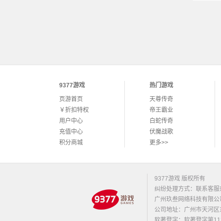
蓝
蓝
9377游戏
热门游戏
页游首页
天尊传奇
￥折扣特权
帝王霸业
用户中心
白蛇传奇
充值中心
伏魔战歌
积分商城
更多>>
9377游戏 版权所有
纠纷处理方式：联系客服
广州玖叁网络科技有限公
公司地址：广州市天河区东莞庄路
软著登字：软著登字第1131