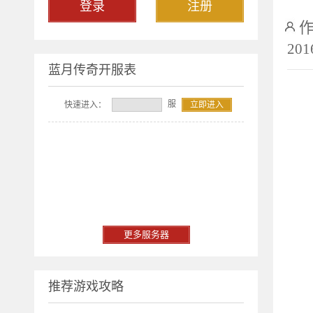
登录
注册
作
201
蓝月传奇开服表
服
快速进入：
立即进入
头次
日常
合服
更多服务器
帮
未
推荐游戏攻略
活