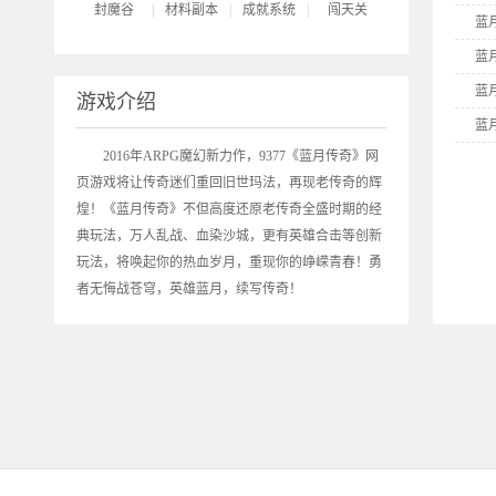
封魔谷
|
材料副本
|
成就系统
|
闯天关
蓝
蓝
蓝
游戏介绍
蓝
2016年ARPG魔幻新力作，9377《
蓝月传奇
》网
蓝
页游戏将让传奇迷们重回旧世玛法，再现老传奇的辉
蓝
煌！《蓝月传奇》不但高度还原老传奇全盛时期的经
霸
典玩法，万人乱战、血染沙城，更有英雄合击等创新
玩法，将唤起你的热血岁月，重现你的峥嵘青春！勇
者无悔战苍穹，英雄蓝月，续写传奇！