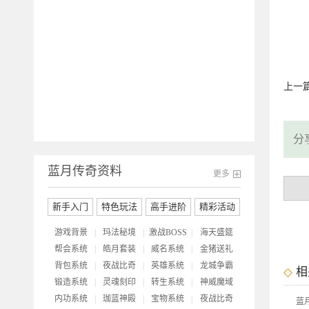
联
活
上一
分
蓝月传奇资料
更多
新手入门
特色玩法
高手进阶
精彩活动
游戏背景
|
玛法秘境
|
激战BOSS
|
海天盛筵
帮会系统
|
皓月套装
|
威名系统
|
金猪送礼
背包系统
|
夜战比奇
|
英雄系统
|
龙城争霸
相
锻造系统
|
灵魂刻印
|
转生系统
|
神威魔域
内功系统
|
珈蓝神殿
|
宝物系统
|
夜战比奇
蓝