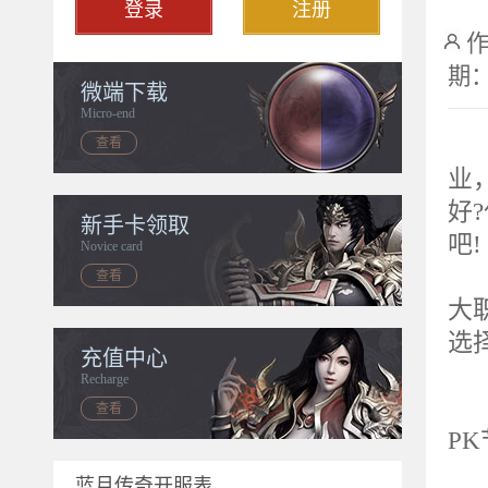
登录
注册
作
期：2
微端下载
Micro-end
在
查看
业
好
新手卡领取
吧!
Novice card
蓝
查看
大
选
充值中心
1
Recharge
近
查看
P
他
蓝月传奇开服表