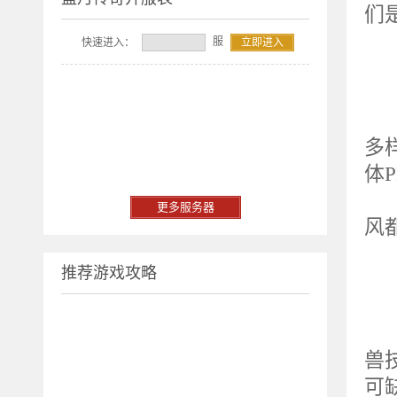
们
服
快速进入：
立即进入
2
远
多
体
他
更多服务器
风
推荐游戏攻略
3
远
兽
可