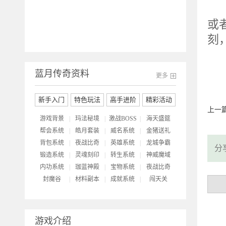
他
或
刻
蓝月传奇资料
更多
新手入门
特色玩法
高手进阶
精彩活动
上一
游戏背景
|
玛法秘境
|
激战BOSS
|
海天盛筵
帮会系统
|
皓月套装
|
威名系统
|
金猪送礼
背包系统
|
夜战比奇
|
英雄系统
|
龙城争霸
分
锻造系统
|
灵魂刻印
|
转生系统
|
神威魔域
内功系统
|
珈蓝神殿
|
宝物系统
|
夜战比奇
封魔谷
|
材料副本
|
成就系统
|
闯天关
游戏介绍