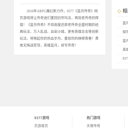
相
2016年ARPG魔幻新力作，9377《
蓝月传奇
》网
页游戏将让传奇迷们重回旧世玛法，再现老传奇的辉
蓝
煌！《蓝月传奇》不但高度还原老传奇全盛时期的经
典玩法，万人乱战、血染沙城，更有英雄合击等创新
探
玩法，将唤起你的热血岁月，重现你的峥嵘青春！勇
蓝
者无悔战苍穹，英雄蓝月，续写传奇！
英
9
合
书
蓝
9377游戏
热门游戏
页游首页
天尊传奇