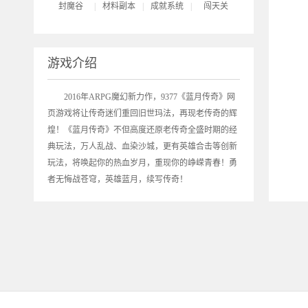
封魔谷
|
材料副本
|
成就系统
|
闯天关
游戏介绍
2016年ARPG魔幻新力作，9377《
蓝月传奇
》网
页游戏将让传奇迷们重回旧世玛法，再现老传奇的辉
煌！《蓝月传奇》不但高度还原老传奇全盛时期的经
典玩法，万人乱战、血染沙城，更有英雄合击等创新
玩法，将唤起你的热血岁月，重现你的峥嵘青春！勇
者无悔战苍穹，英雄蓝月，续写传奇！