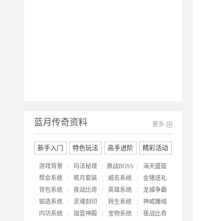
蓝月传奇资料
更多
新手入门
特色玩法
高手进阶
精彩活动
游戏背景
|
玛法秘境
|
激战BOSS
|
海天盛筵
帮会系统
|
皓月套装
|
威名系统
|
金猪送礼
背包系统
|
夜战比奇
|
英雄系统
|
龙城争霸
锻造系统
|
灵魂刻印
|
转生系统
|
神威魔域
内功系统
|
珈蓝神殿
|
宝物系统
|
夜战比奇