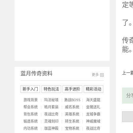
定
激
了
蓝
传
能
蓝月传奇资料
上一
更多
新手入门
特色玩法
高手进阶
精彩活动
分
游戏背景
|
玛法秘境
|
激战BOSS
|
海天盛筵
帮会系统
|
皓月套装
|
威名系统
|
金猪送礼
背包系统
|
夜战比奇
|
英雄系统
|
龙城争霸
锻造系统
|
灵魂刻印
|
转生系统
|
神威魔域
内功系统
|
珈蓝神殿
|
宝物系统
|
夜战比奇