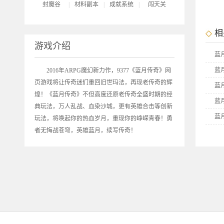
封魔谷
|
材料副本
|
成就系统
|
闯天关
相
游戏介绍
蓝
蓝
2016年ARPG魔幻新力作，9377《
蓝月传奇
》网
页游戏将让传奇迷们重回旧世玛法，再现老传奇的辉
蓝
煌！《蓝月传奇》不但高度还原老传奇全盛时期的经
蓝
典玩法，万人乱战、血染沙城，更有英雄合击等创新
蓝
玩法，将唤起你的热血岁月，重现你的峥嵘青春！勇
者无悔战苍穹，英雄蓝月，续写传奇！
蓝
蓝
蓝