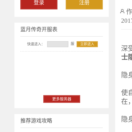
登录
注册
201
蓝月传奇开服表
蓝
服
快速进入：
立即进入
深
士
灵
隐
而
使
更多服务器
在
如
隐
推荐游戏攻略
蓝