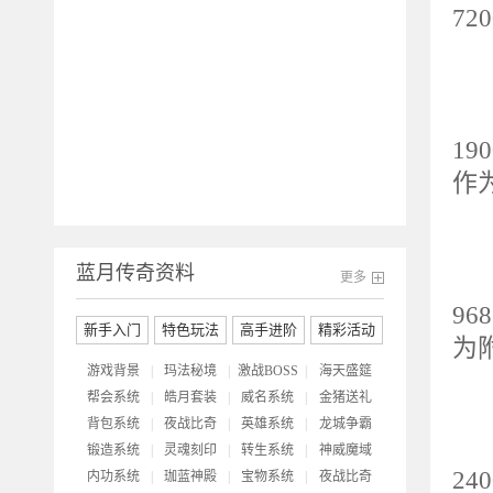
7
2
基
19
作
3
蓝月传奇资料
基
更多
96
新手入门
特色玩法
高手进阶
精彩活动
为
游戏背景
|
玛法秘境
|
激战BOSS
|
海天盛筵
帮会系统
|
皓月套装
|
威名系统
|
金猪送礼
4
背包系统
|
夜战比奇
|
英雄系统
|
龙城争霸
基
锻造系统
|
灵魂刻印
|
转生系统
|
神威魔域
2
内功系统
|
珈蓝神殿
|
宝物系统
|
夜战比奇