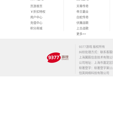
页游首页
天尊传奇
￥折扣特权
帝王霸业
用户中心
白蛇传奇
充值中心
伏魔战歌
积分商城
上古战歌
更多>>
9377游戏 版权所有
纠纷处理方式：联系客服
上海翼殿信息技术有限公
公司地址：上海市嘉定区陈翔路
软著登字：软著登字第1131
恺英网络科技有限公司