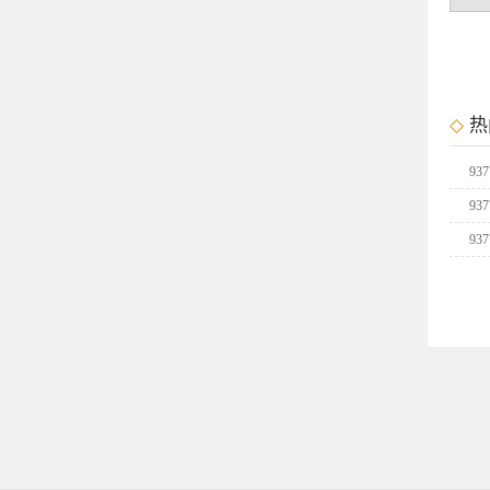
热
9
9
抽
9