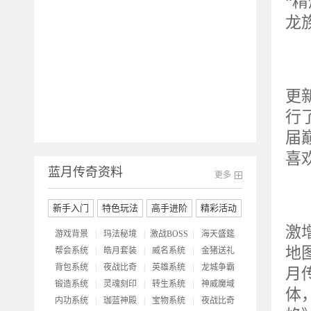
“
龙
除
更
行
届
喜
蓝月传奇资料
更多
新手入门
特色玩法
高手进阶
精彩活动
蓝
激
游戏背景
|
玛法秘境
|
激战BOSS
|
海天盛筵
地
帮会系统
|
皓月套装
|
威名系统
|
金猪送礼
背包系统
|
夜战比奇
|
英雄系统
|
龙城争霸
月
锻造系统
|
灵魂刻印
|
转生系统
|
神威魔域
体
内功系统
|
珈蓝神殿
|
宝物系统
|
夜战比奇