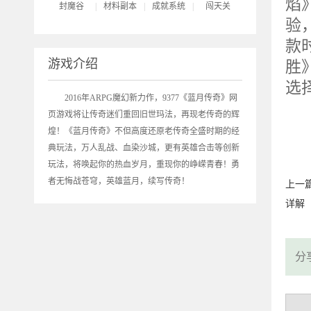
焰
封魔谷
|
材料副本
|
成就系统
|
闯天关
验
款
游戏介绍
胜
选
2016年ARPG魔幻新力作，9377《
蓝月传奇
》网
9
页游戏将让传奇迷们重回旧世玛法，再现老传奇的辉
9
煌！《蓝月传奇》不但高度还原老传奇全盛时期的经
典玩法，万人乱战、血染沙城，更有英雄合击等创新
玩法，将唤起你的热血岁月，重现你的峥嵘青春！勇
者无悔战苍穹，英雄蓝月，续写传奇！
上一
详解
分