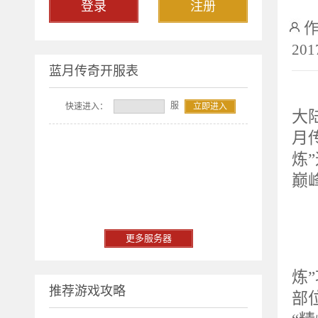
登录
注册
201
蓝月传奇开服表
元
服
快速进入：
立即进入
大
月
炼
巅
9
更多服务器
9
炼
推荐游戏攻略
部