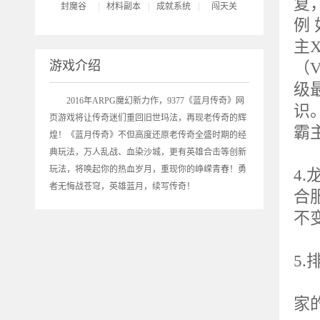
复
封魔谷
|
材料副本
|
成就系统
|
闯天关
例
主
游戏介绍
（
级
2016年ARPG魔幻新力作，9377《
蓝月传奇
》网
识
页游戏将让传奇迷们重回旧世玛法，再现老传奇的辉
霸主
煌！《蓝月传奇》不但高度还原老传奇全盛时期的经
典玩法，万人乱战、血染沙城，更有英雄合击等创新
玩法，将唤起你的热血岁月，重现你的峥嵘青春！勇
4
者无悔战苍穹，英雄蓝月，续写传奇！
合
不
5
合
家