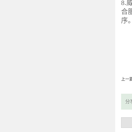
8.
合
序
上一
分