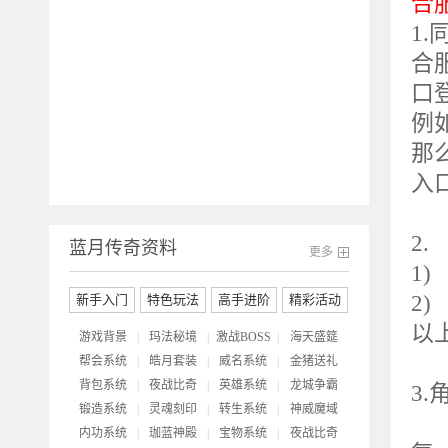
合
1
合
口
例
那
入
2
蓝月传奇资料
更多
1)
2
新手入门
特色玩法
高手进阶
精彩活动
以
游戏背景
|
玛法秘境
|
激战BOSS
|
海天盛筵
帮会系统
|
皓月套装
|
威名系统
|
金猪送礼
背包系统
|
夜战比奇
|
英雄系统
|
龙城争霸
3
锻造系统
|
灵魂刻印
|
转生系统
|
神威魔域
合
内功系统
|
珈蓝神殿
|
宝物系统
|
夜战比奇