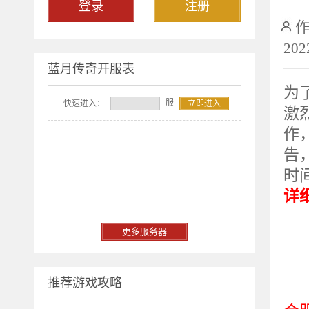
登录
注册
202
蓝月传奇开服表
为
服
快速进入：
立即进入
激
作
告
时
详
更多服务器
推荐游戏攻略