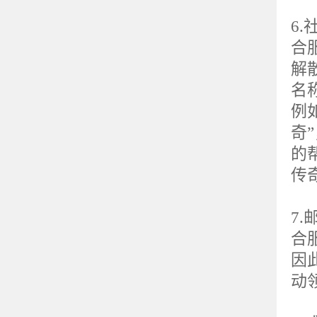
6.
合
解
名
例
奇
的
传
7.
合
因
动