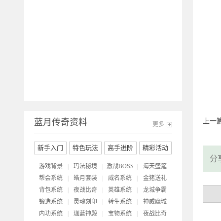
开
蓝月传奇资料
上一
更多
新手入门
特色玩法
高手进阶
精彩活动
分
游戏背景
|
玛法秘境
|
激战BOSS
|
海天盛筵
帮会系统
|
皓月套装
|
威名系统
|
金猪送礼
背包系统
|
夜战比奇
|
英雄系统
|
龙城争霸
锻造系统
|
灵魂刻印
|
转生系统
|
神威魔域
内功系统
|
珈蓝神殿
|
宝物系统
|
夜战比奇