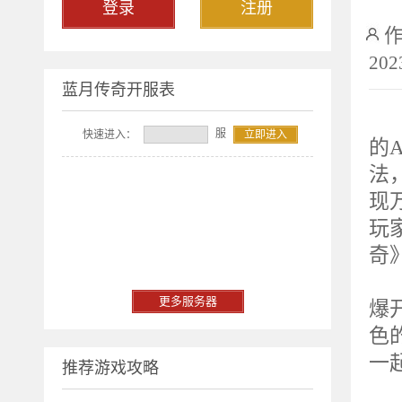
登录
注册
202
蓝月传奇开服表
2
服
快速进入：
立即进入
的A
法
现
玩
奇
重
更多服务器
爆
色
一
推荐游戏攻略
服