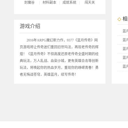
封魔谷
|
材料副本
|
成就系统
|
闯天关
相
游戏介绍
蓝
蓝
2016年ARPG魔幻新力作，9377《
蓝月传奇
》网
页游戏将让传奇迷们重回旧世玛法，再现老传奇的辉
蓝
煌！《蓝月传奇》不但高度还原老传奇全盛时期的经
蓝
典玩法，万人乱战、血染沙城，更有英雄合击等创新
蓝
玩法，将唤起你的热血岁月，重现你的峥嵘青春！勇
者无悔战苍穹，英雄蓝月，续写传奇！
蓝
9
9