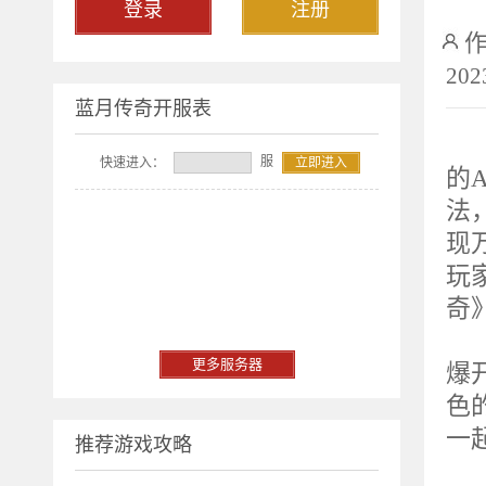
登录
注册
202
蓝月传奇开服表
2
服
快速进入：
立即进入
的A
法
现
玩
奇
重
更多服务器
爆
色
一
推荐游戏攻略
服