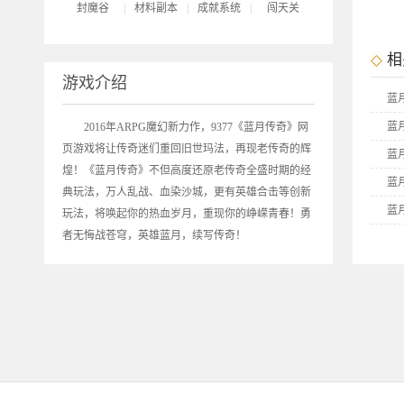
封魔谷
|
材料副本
|
成就系统
|
闯天关
相
游戏介绍
蓝
蓝
2016年ARPG魔幻新力作，9377《
蓝月传奇
》网
页游戏将让传奇迷们重回旧世玛法，再现老传奇的辉
蓝
煌！《蓝月传奇》不但高度还原老传奇全盛时期的经
蓝
典玩法，万人乱战、血染沙城，更有英雄合击等创新
蓝
玩法，将唤起你的热血岁月，重现你的峥嵘青春！勇
者无悔战苍穹，英雄蓝月，续写传奇！
蓝
9
9