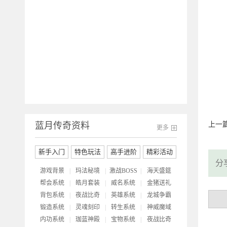
开
蓝月传奇资料
上一
更多
新手入门
特色玩法
高手进阶
精彩活动
分
游戏背景
|
玛法秘境
|
激战BOSS
|
海天盛筵
帮会系统
|
皓月套装
|
威名系统
|
金猪送礼
背包系统
|
夜战比奇
|
英雄系统
|
龙城争霸
锻造系统
|
灵魂刻印
|
转生系统
|
神威魔域
内功系统
|
珈蓝神殿
|
宝物系统
|
夜战比奇