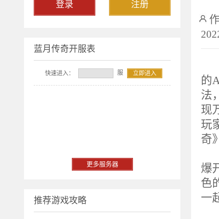
登录
注册
202
蓝月传奇开服表
2
服
快速进入：
立即进入
的A
法
现
玩
奇
重
更多服务器
爆
色
一
推荐游戏攻略
服