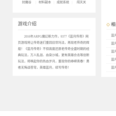
封魔谷
|
材料副本
|
成就系统
|
闯天关
游戏介绍
相
蓝
2016年ARPG魔幻新力作，9377《
蓝月传奇
》网
页游戏将让传奇迷们重回旧世玛法，再现老传奇的辉
蓝
煌！《蓝月传奇》不但高度还原老传奇全盛时期的经
蓝
典玩法，万人乱战、血染沙城，更有英雄合击等创新
蓝
玩法，将唤起你的热血岁月，重现你的峥嵘青春！勇
者无悔战苍穹，英雄蓝月，续写传奇！
蓝
蓝
9
9