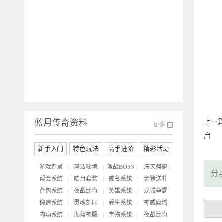
开
蓝月传奇资料
上一
更多
启
新手入门
特色玩法
高手进阶
精彩活动
游戏背景
|
玛法秘境
|
激战BOSS
|
海天盛筵
分
帮会系统
|
皓月套装
|
威名系统
|
金猪送礼
背包系统
|
夜战比奇
|
英雄系统
|
龙城争霸
锻造系统
|
灵魂刻印
|
转生系统
|
神威魔域
内功系统
|
珈蓝神殿
|
宝物系统
|
夜战比奇