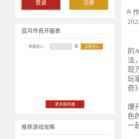
登录
注册
202
蓝月传奇开服表
2
服
快速进入：
立即进入
的A
法
现
玩
奇
重
更多服务器
爆
色
一
推荐游戏攻略
服