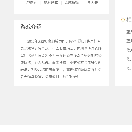
封魔谷
|
材料副本
|
成就系统
|
闯天关
相
游戏介绍
蓝
蓝
2016年ARPG魔幻新力作，9377《
蓝月传奇
》网
页游戏将让传奇迷们重回旧世玛法，再现老传奇的辉
蓝
煌！《蓝月传奇》不但高度还原老传奇全盛时期的经
蓝
典玩法，万人乱战、血染沙城，更有英雄合击等创新
蓝
玩法，将唤起你的热血岁月，重现你的峥嵘青春！勇
者无悔战苍穹，英雄蓝月，续写传奇！
蓝
9
9