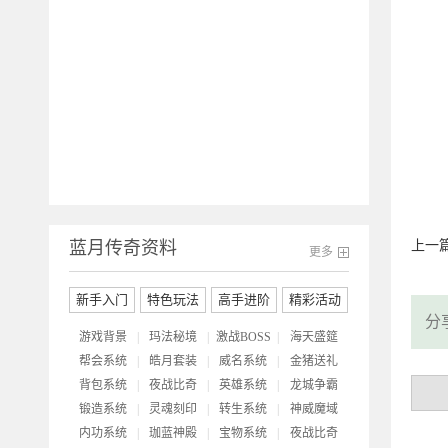
开
蓝月传奇资料
上一
更多
新手入门
特色玩法
高手进阶
精彩活动
分
游戏背景
|
玛法秘境
|
激战BOSS
|
海天盛筵
帮会系统
|
皓月套装
|
威名系统
|
金猪送礼
背包系统
|
夜战比奇
|
英雄系统
|
龙城争霸
锻造系统
|
灵魂刻印
|
转生系统
|
神威魔域
内功系统
|
珈蓝神殿
|
宝物系统
|
夜战比奇