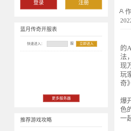
登录
注册
202
蓝月传奇开服表
2
服
快速进入：
立即进入
的A
法
现
玩
奇
重
更多服务器
爆
色
一
推荐游戏攻略
服