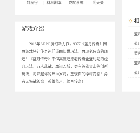
封魔谷
|
材料副本
|
成就系统
|
闯天关
相
游戏介绍
蓝
蓝
2016年ARPG魔幻新力作，9377《
蓝月传奇
》网
页游戏将让传奇迷们重回旧世玛法，再现老传奇的辉
蓝
煌！《蓝月传奇》不但高度还原老传奇全盛时期的经
蓝
典玩法，万人乱战、血染沙城，更有英雄合击等创新
蓝
玩法，将唤起你的热血岁月，重现你的峥嵘青春！勇
者无悔战苍穹，英雄蓝月，续写传奇！
蓝
9
9