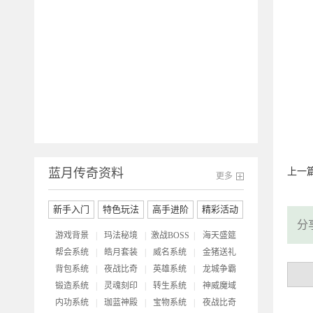
开
蓝月传奇资料
上一
更多
新手入门
特色玩法
高手进阶
精彩活动
分
游戏背景
|
玛法秘境
|
激战BOSS
|
海天盛筵
帮会系统
|
皓月套装
|
威名系统
|
金猪送礼
背包系统
|
夜战比奇
|
英雄系统
|
龙城争霸
锻造系统
|
灵魂刻印
|
转生系统
|
神威魔域
内功系统
|
珈蓝神殿
|
宝物系统
|
夜战比奇