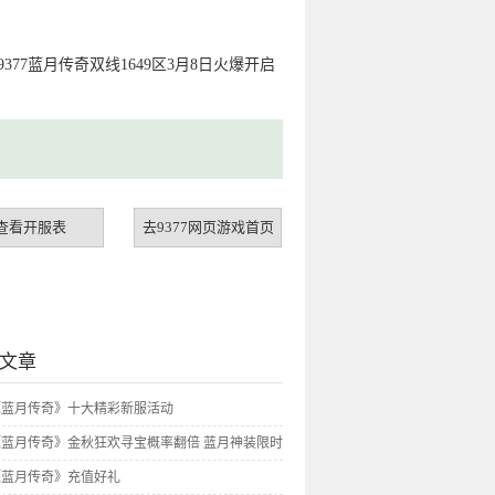
9377蓝月传奇双线1649区3月8日火爆开启
查看开服表
去9377网页游戏首页
文章
7《蓝月传奇》十大精彩新服活动
7《蓝月传奇》金秋狂欢寻宝概率翻倍 蓝月神装限时
7《蓝月传奇》充值好礼