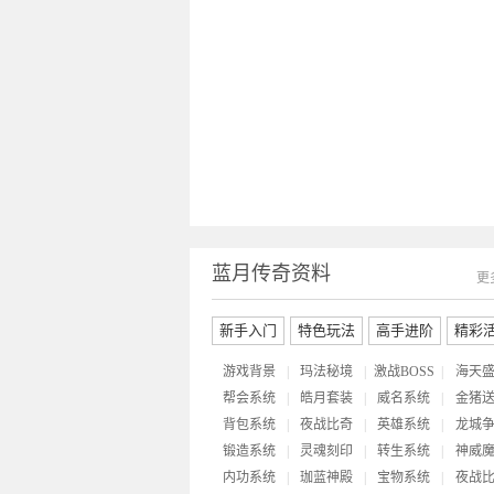
蓝月传奇资料
更
新手入门
特色玩法
高手进阶
精彩
游戏背景
|
玛法秘境
|
激战BOSS
|
海天
帮会系统
|
皓月套装
|
威名系统
|
金猪
背包系统
|
夜战比奇
|
英雄系统
|
龙城
锻造系统
|
灵魂刻印
|
转生系统
|
神威
内功系统
|
珈蓝神殿
|
宝物系统
|
夜战