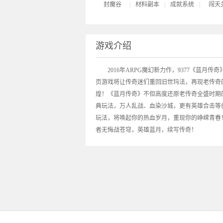
封魔谷
|
材料副本
|
成就系统
|
闯天
游戏介绍
2016年ARPG魔幻新力作，9377《
蓝月传奇
页游戏将让传奇迷们重回旧世玛法，再现老传奇
煌！《蓝月传奇》不但高度还原老传奇全盛时期
典玩法，万人乱战、血染沙城，更有英雄合击等
玩法，将唤起你的热血岁月，重现你的峥嵘青春
者无悔战苍穹，英雄蓝月，续写传奇！