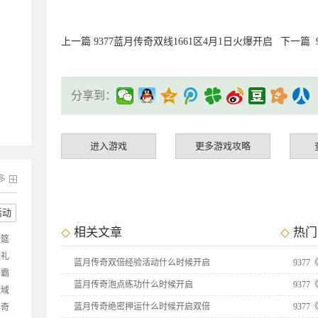
上一篇
9377蓝月传奇双线1661区4月1日火爆开启
下一篇
分享到：
进入游戏
更多游戏攻略
多
活动
相关文章
热门
盛筵
送礼
蓝月传奇双倍经验活动什么时候开启
937
争霸
蓝月传奇泡点练功什么时候开启
937
魔域
抽
蓝月传奇绝密押运什么时候开启双倍
937
比奇