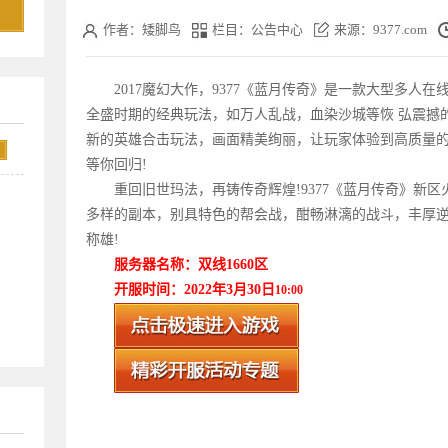
作者：矮脚鸟
栏目：公告中心
来源：9377.com
2017魔幻大作，9377《
蓝月传奇
》是一款大型多人在线
全盛时期的经典玩法，如万人乱战，血染沙城等恢 弘震撼
新的英雄合击玩法，画面精美绚丽，让玩家体验到高质量的
等你回归!
重回旧世玛法，再铸传奇辉煌!9377《
蓝月传奇
》新区
多样的副本，别具特色的帮会战，酣畅淋漓的战斗，丰厚
称雄!
服务器名称：双线1660区
开服时间：2022年3月30
日
10:00