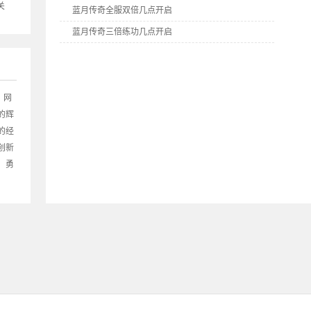
关
蓝月传奇全服双倍几点开启
蓝月传奇三倍练功几点开启
蓝月传奇全民答题几点开启
9377《蓝月传奇》双线2区5月28日10点火爆开启
9377《蓝月传奇》双线1区5月27日10点火爆开启
》网
的辉
的经
创新
！勇