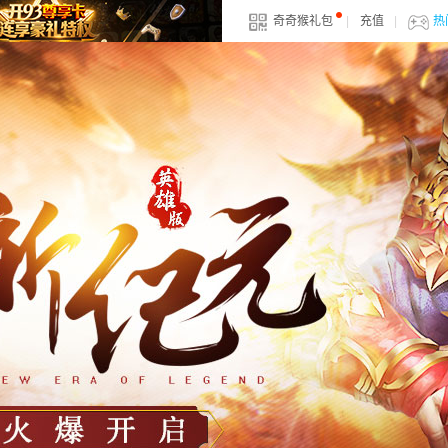
奇奇猴礼包
|
充值
|
热