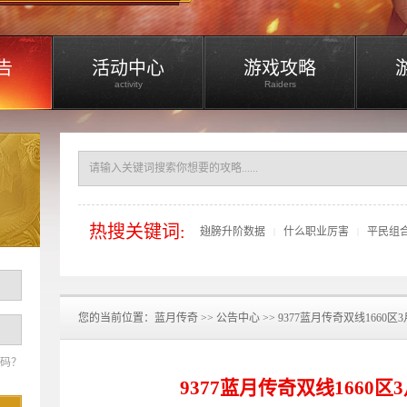
告
活动中心
游戏攻略
activity
Raiders
热搜关键词:
翅膀升阶数据
什么职业厉害
平民组
|
|
您的当前位置：
蓝月传奇
>>
公告中心
>> 9377蓝月传奇双线1660区
码？
9377蓝月传奇双线1660区