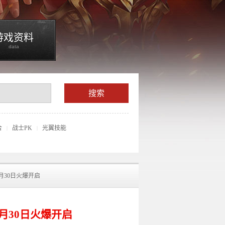
游戏资料
data
合
战士PK
光翼技能
|
|
3月30日火爆开启
3月30日火爆开启