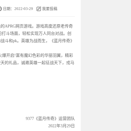
日期：2022-03-29
我要投稿
的APRG
网页游戏
。
游戏
高度还原老传奇
的打斗场面，轻松实现万人同台对战。创
战斗和pk。英雄为战而生，《
蓝月传奇
》
火爆开启!富有魔幻色彩的华丽羽翼，精彩
逆天的礼品，诚邀英雄一起征
战天
下，戎马
9377《
蓝月传奇
》运营团队
2022年3月29日