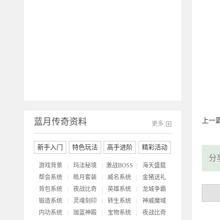
开
蓝月传奇资料
上一
更多
新手入门
特色玩法
高手进阶
精彩活动
分
游戏背景
|
玛法秘境
|
激战BOSS
|
海天盛筵
帮会系统
|
皓月套装
|
威名系统
|
金猪送礼
背包系统
|
夜战比奇
|
英雄系统
|
龙城争霸
锻造系统
|
灵魂刻印
|
转生系统
|
神威魔域
内功系统
|
珈蓝神殿
|
宝物系统
|
夜战比奇