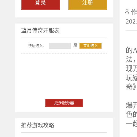
登录
注册
202
蓝月传奇开服表
2
服
快速进入：
立即进入
的A
法
现
玩
奇
重
更多服务器
爆
色
一
推荐游戏攻略
服