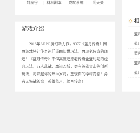
封魔谷
|
材料副本
|
成就系统
|
闯天关
相
游戏介绍
蓝
蓝
2016年ARPG魔幻新力作，9377《
蓝月传奇
》网
页游戏将让传奇迷们重回旧世玛法，再现老传奇的辉
蓝
煌！《蓝月传奇》不但高度还原老传奇全盛时期的经
蓝
典玩法，万人乱战、血染沙城，更有英雄合击等创新
蓝
玩法，将唤起你的热血岁月，重现你的峥嵘青春！勇
者无悔战苍穹，英雄蓝月，续写传奇！
蓝
9
9