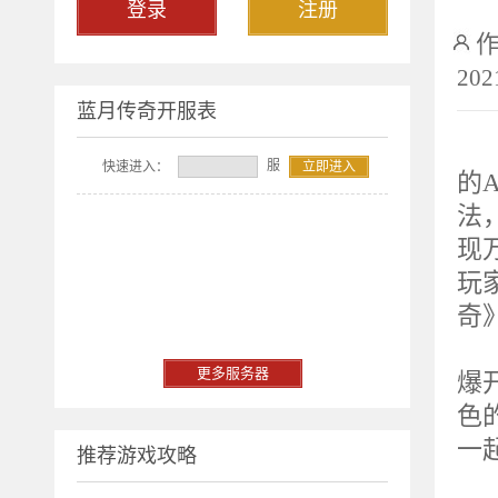
登录
注册
202
蓝月传奇开服表
2
服
快速进入：
立即进入
的A
法
现
玩
奇
重
更多服务器
爆
色
一
推荐游戏攻略
服