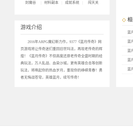
封魔谷
|
材料副本
|
成就系统
|
闯天关
相
游戏介绍
蓝
蓝
2016年ARPG魔幻新力作，9377《
蓝月传奇
》网
页游戏将让传奇迷们重回旧世玛法，再现老传奇的辉
蓝
煌！《蓝月传奇》不但高度还原老传奇全盛时期的经
蓝
典玩法，万人乱战、血染沙城，更有英雄合击等创新
蓝
玩法，将唤起你的热血岁月，重现你的峥嵘青春！勇
者无悔战苍穹，英雄蓝月，续写传奇！
蓝
9
9