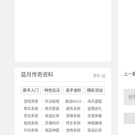
开
蓝月传奇资料
上一
更多
新手入门
特色玩法
高手进阶
精彩活动
分
游戏背景
|
玛法秘境
|
激战BOSS
|
海天盛筵
帮会系统
|
皓月套装
|
威名系统
|
金猪送礼
背包系统
|
夜战比奇
|
英雄系统
|
龙城争霸
锻造系统
|
灵魂刻印
|
转生系统
|
神威魔域
内功系统
|
珈蓝神殿
|
宝物系统
|
夜战比奇