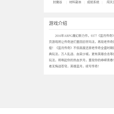
封魔谷
|
材料副本
|
成就系统
|
闯天
游戏介绍
2016年ARPG魔幻新力作，9377《
蓝月传奇
页游戏将让传奇迷们重回旧世玛法，再现老传奇
煌！《蓝月传奇》不但高度还原老传奇全盛时期
典玩法，万人乱战、血染沙城，更有英雄合击等
玩法，将唤起你的热血岁月，重现你的峥嵘青春
者无悔战苍穹，英雄蓝月，续写传奇！