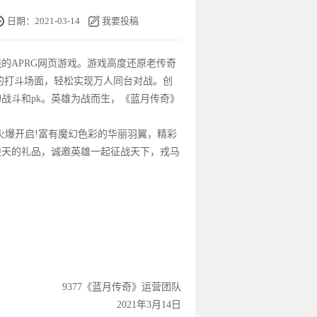
日期：2021-03-14
我要投稿
的APRG
网页游戏
。
游戏
高度还原老传奇
的打斗场面，轻松实现万人同台对战。创
战斗和pk。英雄为战而生，《
蓝月传奇
》
火爆开启!富有魔幻色彩的华丽羽翼，精彩
逆天的礼品，诚邀英雄一起征
战天
下，戎马
9377《
蓝月传奇
》运营团队
2021年3月14日