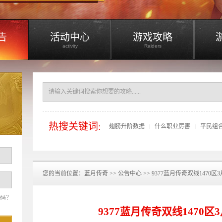
告
活动中心
游戏攻略
activity
Raiders
热搜关键词:
翅膀升阶数据
什么职业厉害
平民组
|
|
您的当前位置：
蓝月传奇
>>
公告中心
>> 9377蓝月传奇双线1470区
码？
9377蓝月传奇双线1470区