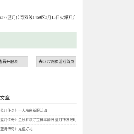
9377蓝月传奇双线1469区3月13日火爆开启
查看开服表
去9377网页游戏首页
文章
7《蓝月传奇》十大精彩新服活动
7《蓝月传奇》金秋狂欢寻宝概率翻倍 蓝月神装限时
7《蓝月传奇》充值好礼