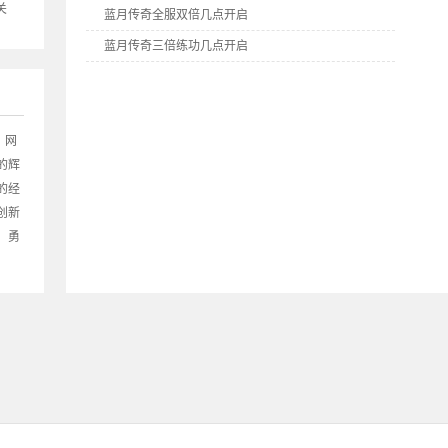
关
蓝月传奇全服双倍几点开启
蓝月传奇三倍练功几点开启
蓝月传奇全民答题几点开启
9377《蓝月传奇》双线2区5月28日10点火爆开启
9377《蓝月传奇》双线1区5月27日10点火爆开启
》网
的辉
的经
创新
！勇