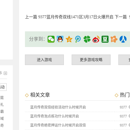
上一篇
9377蓝月传奇双线1471区3月17日火爆开启
下一篇
分享到：
进入游戏
更多游戏攻略
多
活动
相关文章
热门
盛筵
送礼
蓝月传奇双倍经验活动什么时候开启
937
争霸
蓝月传奇泡点练功什么时候开启
937
魔域
抽
蓝月传奇绝密押运什么时候开启双倍
937
比奇