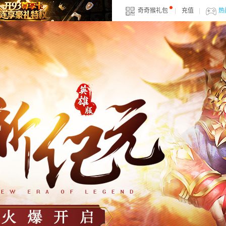
奇奇猴礼包
|
充值
|
热