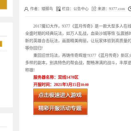
作者：矮脚鸟
栏目：公告中心
来源：9377.com
2017魔幻大作，9377《
蓝月传奇
》是一款大型多人在线
全盛时期的经典玩法，如万人乱战，血染沙城等恢 弘震撼
新的英雄合击玩法，画面精美绚丽，让玩家体验到高质量的
等你回归!
重回旧世玛法，再铸传奇辉煌!9377《
蓝月传奇
》新区
多样的副本，别具特色的帮会战，酣畅淋漓的战斗，丰厚
称雄!
服务器名称：双线1470
区
开服时间：2021年3月15
日
10:00