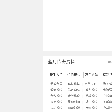
蓝月传奇资料
更
新手入门
特色玩法
高手进阶
精彩
游戏背景
|
玛法秘境
|
激战BOSS
|
海天
帮会系统
|
皓月套装
|
威名系统
|
金猪
背包系统
|
夜战比奇
|
英雄系统
|
龙城
锻造系统
|
灵魂刻印
|
转生系统
|
神威
内功系统
|
珈蓝神殿
|
宝物系统
|
夜战