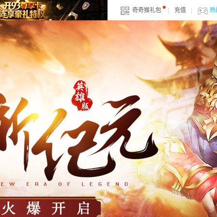
奇奇猴礼包
|
充值
|
热