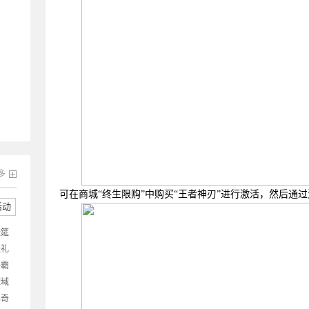
多
可在商城
“终生限购”中购买“王者神刃”进行激活，然后通
活动
盛筵
送礼
争霸
魔域
比奇