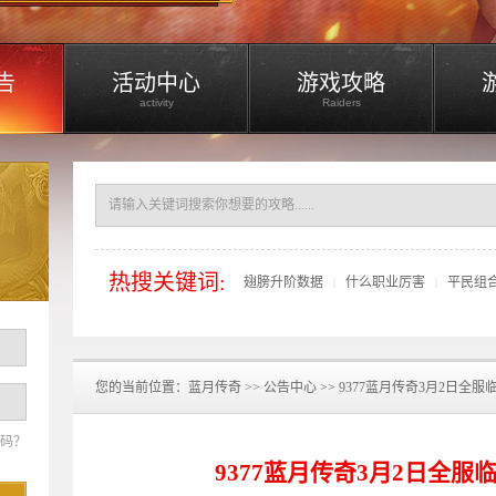
告
活动中心
游戏攻略
activity
Raiders
热搜关键词:
翅膀升阶数据
什么职业厉害
平民组
|
|
您的当前位置：
蓝月传奇
>>
公告中心
>> 9377蓝月传奇3月2日全
码？
9377蓝月传奇3月2日全