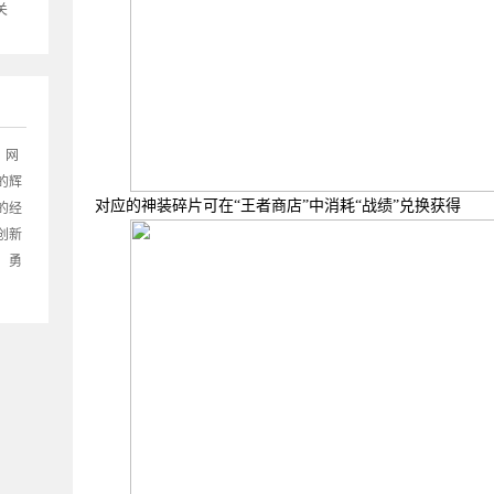
关
》网
的辉
对应的神装碎片可在
“王者商店”中消耗“战绩”兑换获得
的经
创新
！勇