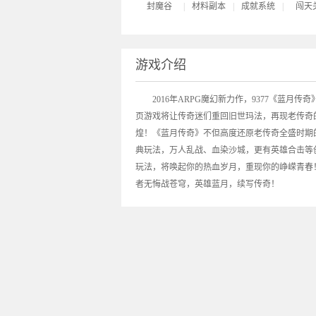
封魔谷
|
材料副本
|
成就系统
|
闯天
游戏介绍
2016年ARPG魔幻新力作，9377《
蓝月传奇
页游戏将让传奇迷们重回旧世玛法，再现老传奇
煌！《蓝月传奇》不但高度还原老传奇全盛时期
典玩法，万人乱战、血染沙城，更有英雄合击等
玩法，将唤起你的热血岁月，重现你的峥嵘青春
者无悔战苍穹，英雄蓝月，续写传奇！