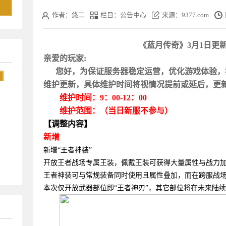
作者：悠二
栏目：公告中心
来源：9377.com
《
蓝月
传奇
》
3月1日更
亲爱的玩家
:
您好，为保证服务器稳定运营，优化
游戏
体验，
维护更新，具体维护时间将视情况提前或延后，更
维护时间：
9：00-1
2
：
00
维护范围：（当日新服不参与）
【调整内容】
新增
新增
“王者神装”
开放王者战场专属王装，佩戴王装可获得大量属性与战力
王者神装可与常规装备同时使用且属性叠加，而在跨服战
本次仅开放武器部位即
“王者神刃”，其它部位将在未来陆