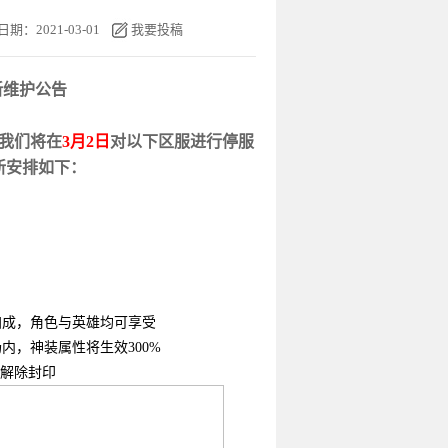
日期：2021-03-01
我要投稿
新
维护
公告
我们将在
3月
2
日
对以下区服进行停服
新安排如下：
加成，角色与英雄均可享受
场内，神装属性将生效
300%
续解除封印