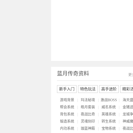
蓝月传奇资料
更
新手入门
特色玩法
高手进阶
精彩
游戏背景
|
玛法秘境
|
激战BOSS
|
海天
帮会系统
|
皓月套装
|
威名系统
|
金猪
背包系统
|
夜战比奇
|
英雄系统
|
龙城
锻造系统
|
灵魂刻印
|
转生系统
|
神威
内功系统
|
珈蓝神殿
|
宝物系统
|
夜战