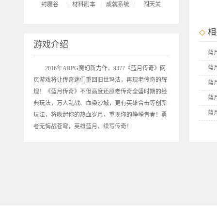
封魔谷
|
材料副本
|
成就系统
|
闯天关
相
游戏介绍
蓝
蓝
2016年ARPG魔幻新力作，9377《
蓝月传奇
》网
页游戏将让传奇迷们重回旧世玛法，再现老传奇的辉
蓝
煌！《蓝月传奇》不但高度还原老传奇全盛时期的经
蓝
典玩法，万人乱战、血染沙城，更有英雄合击等创新
蓝
玩法，将唤起你的热血岁月，重现你的峥嵘青春！勇
者无悔战苍穹，英雄蓝月，续写传奇！
蓝
9
9