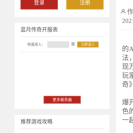
登录
注册
202
蓝月传奇开服表
2
服
快速进入：
立即进入
的A
法
现
玩
奇
重
更多服务器
爆
色
一
推荐游戏攻略
服