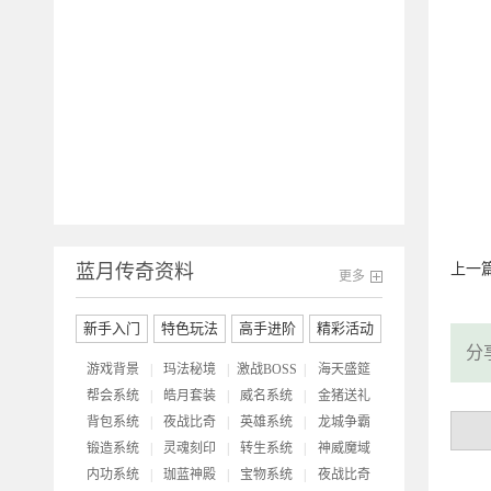
开
蓝月传奇资料
上一
更多
新手入门
特色玩法
高手进阶
精彩活动
分
游戏背景
|
玛法秘境
|
激战BOSS
|
海天盛筵
帮会系统
|
皓月套装
|
威名系统
|
金猪送礼
背包系统
|
夜战比奇
|
英雄系统
|
龙城争霸
锻造系统
|
灵魂刻印
|
转生系统
|
神威魔域
内功系统
|
珈蓝神殿
|
宝物系统
|
夜战比奇