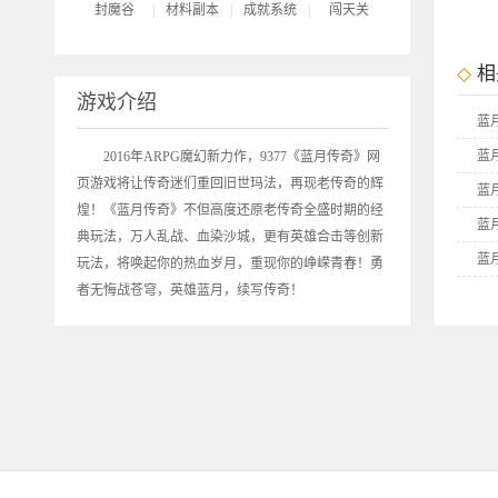
封魔谷
|
材料副本
|
成就系统
|
闯天关
相
游戏介绍
蓝
蓝
2016年ARPG魔幻新力作，9377《
蓝月传奇
》网
页游戏将让传奇迷们重回旧世玛法，再现老传奇的辉
蓝
煌！《蓝月传奇》不但高度还原老传奇全盛时期的经
蓝
典玩法，万人乱战、血染沙城，更有英雄合击等创新
蓝
玩法，将唤起你的热血岁月，重现你的峥嵘青春！勇
者无悔战苍穹，英雄蓝月，续写传奇！
蓝
9
9