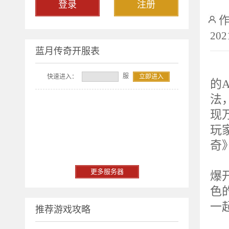
登录
注册
202
蓝月传奇开服表
2
服
快速进入：
立即进入
的A
法
现
玩
奇
重
更多服务器
爆
色
一
推荐游戏攻略
服