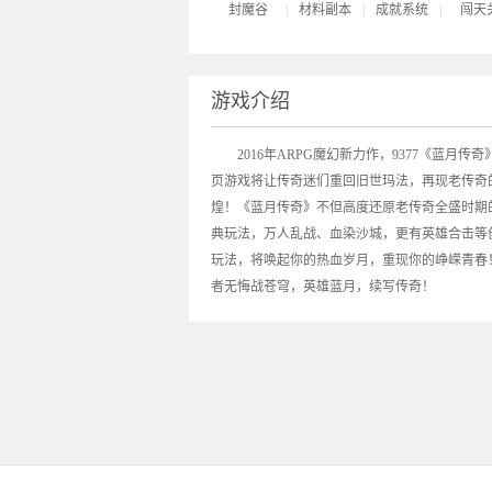
封魔谷
|
材料副本
|
成就系统
|
闯天
游戏介绍
2016年ARPG魔幻新力作，9377《
蓝月传奇
页游戏将让传奇迷们重回旧世玛法，再现老传奇
煌！《蓝月传奇》不但高度还原老传奇全盛时期
典玩法，万人乱战、血染沙城，更有英雄合击等
玩法，将唤起你的热血岁月，重现你的峥嵘青春
者无悔战苍穹，英雄蓝月，续写传奇！