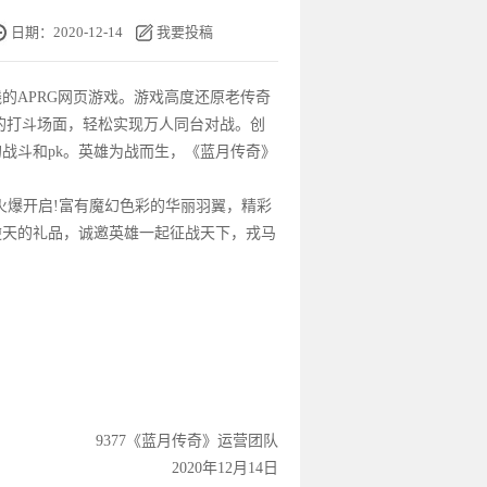
日期：2020-12-14
我要投稿
的APRG
网页游戏
。
游戏
高度还原老传奇
的打斗场面，轻松实现万人同台对战。创
战斗和pk。英雄为战而生，《
蓝月传奇
》
火爆开启!富有魔幻色彩的华丽羽翼，精彩
逆天的礼品，诚邀英雄一起征
战天
下，戎马
9377《
蓝月传奇
》运营团队
2020年12月14日