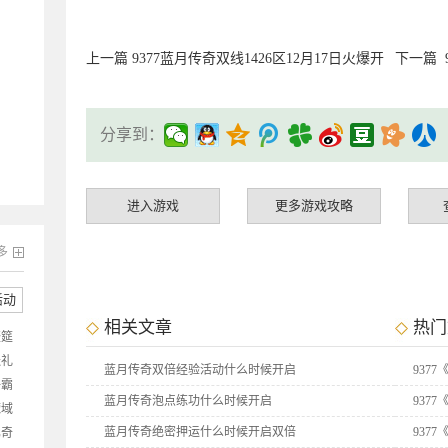
上一篇
9377蓝月传奇双线1426区12月17日火爆开
下一篇
分享到：
进入游戏
更多游戏攻略
多
活动
相关文章
热门
盛筵
送礼
蓝月传奇双倍经验活动什么时候开启
937
争霸
蓝月传奇泡点练功什么时候开启
937
魔域
抽
蓝月传奇绝密押运什么时候开启双倍
937
比奇