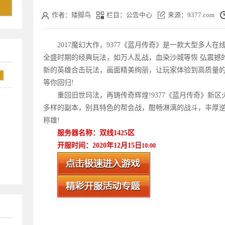
作者：矮脚鸟
栏目：公告中心
来源：9377.com
2017魔幻大作，9377《
蓝月传奇
》是一款大型多人在线
全盛时期的经典玩法，如万人乱战，血染沙城等恢 弘震撼
新的英雄合击玩法，画面精美绚丽，让玩家体验到高质量的
等你回归!
重回旧世玛法，再铸传奇辉煌!9377《
蓝月传奇
》新区
多样的副本，别具特色的帮会战，酣畅淋漓的战斗，丰厚
称雄!
服务器名称：双线1425
区
开服时间：2020年12月15
日
10:00