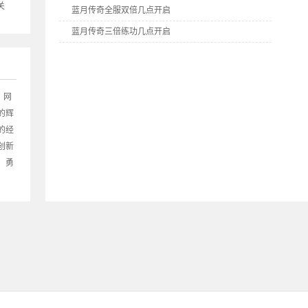
关
蓝月传奇全服双倍几点开启
蓝月传奇三倍练功几点开启
蓝月传奇全民答题几点开启
9377《蓝月传奇》双线2区5月28日10点火爆开启
9377《蓝月传奇》双线1区5月27日10点火爆开启
》网
的辉
的经
创新
！勇