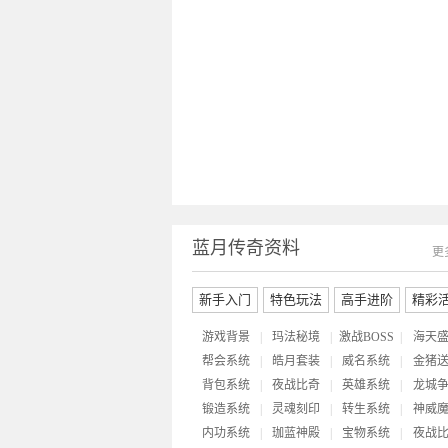
蓝月传奇资料
更
新手入门
特色玩法
高手进阶
精彩
游戏背景
|
玛法秘境
|
激战BOSS
|
海天
帮会系统
|
皓月套装
|
威名系统
|
金猪
背包系统
|
夜战比奇
|
英雄系统
|
龙城
锻造系统
|
灵魂刻印
|
转生系统
|
神威
内功系统
|
珈蓝神殿
|
宝物系统
|
夜战