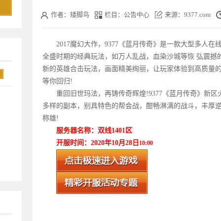
作者：矮脚鸟
栏目：公告中心
来源：9377.com
2017魔幻大作，9377《
蓝月传奇
》是一款大型多人在线
全盛时期的经典玩法，如万人乱战，血染沙城等恢 弘震撼
新的英雄合击玩法，画面精美绚丽，让玩家体验到高质量的
等你回归!
重回旧世玛法，再铸传奇辉煌!9377《
蓝月传奇
》新区
多样的副本，别具特色的帮会战，酣畅淋漓的战斗，丰厚
称雄!
服务器名称：双线1401
区
开服时间：2020年10月28
日
10:00