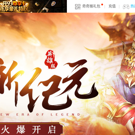
奇奇猴礼包
|
充值
|
热