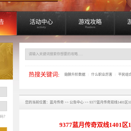
告
活动中心
游戏攻略
activity
Raiders
热搜关键词:
翅膀升阶数据
什么职业厉害
平民组
|
|
您的当前位置：
蓝月传奇
>>
公告中心
>> 9377蓝月传奇双线1401区
码？
9377蓝月传奇双线1401区