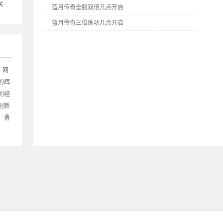
关
蓝月传奇全服双倍几点开启
蓝月传奇三倍练功几点开启
蓝月传奇全民答题几点开启
9377《蓝月传奇》双线2区5月28日10点火爆开启
9377《蓝月传奇》双线1区5月27日10点火爆开启
》网
的辉
的经
创新
！勇