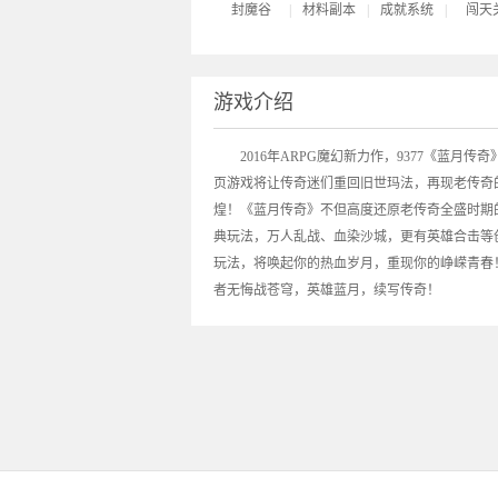
封魔谷
|
材料副本
|
成就系统
|
闯天
游戏介绍
2016年ARPG魔幻新力作，9377《
蓝月传奇
页游戏将让传奇迷们重回旧世玛法，再现老传奇
煌！《蓝月传奇》不但高度还原老传奇全盛时期
典玩法，万人乱战、血染沙城，更有英雄合击等
玩法，将唤起你的热血岁月，重现你的峥嵘青春
者无悔战苍穹，英雄蓝月，续写传奇！