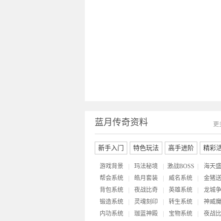
蓝月传奇资料
更
新手入门
特色玩法
高手进阶
精彩
游戏背景
|
玛法秘境
|
激战BOSS
|
海天
帮会系统
|
皓月套装
|
威名系统
|
金猪
背包系统
|
夜战比奇
|
英雄系统
|
龙城
锻造系统
|
灵魂刻印
|
转生系统
|
神威
内功系统
|
珈蓝神殿
|
宝物系统
|
夜战