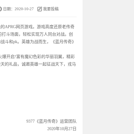
日期：2020-10-27
我要投稿
的APRG
网页游戏
。
游戏
高度还原老传奇
的打斗场面，轻松实现万人同台对战。创
战斗和pk。英雄为战而生，《
蓝月传奇
》
火爆开启!富有魔幻色彩的华丽羽翼，精彩
逆天的礼品，诚邀英雄一起征
战天
下，戎马
9377《
蓝月传奇
》运营团队
2020年10月27日