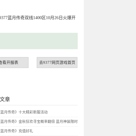
9377蓝月传奇双线1400区10月26日火爆开
查看开服表
去9377网页游戏首页
文章
7《蓝月传奇》十大精彩新服活动
7《蓝月传奇》金秋狂欢寻宝概率翻倍 蓝月神装限时
7《蓝月传奇》充值好礼