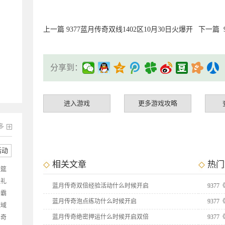
上一篇
9377蓝月传奇双线1402区10月30日火爆开
下一篇
分享到：
进入游戏
更多游戏攻略
多
活动
相关文章
热门
盛筵
送礼
蓝月传奇双倍经验活动什么时候开启
937
争霸
蓝月传奇泡点练功什么时候开启
937
魔域
抽
蓝月传奇绝密押运什么时候开启双倍
937
比奇