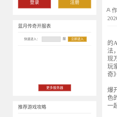
登录
注册
202
蓝月传奇开服表
2
服
快速进入：
立即进入
的A
法
现
玩
奇
重
更多服务器
爆
色
一
推荐游戏攻略
服