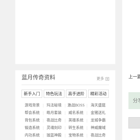
开
蓝月传奇资料
上一
更多
新手入门
特色玩法
高手进阶
精彩活动
分
游戏背景
|
玛法秘境
|
激战BOSS
|
海天盛筵
帮会系统
|
皓月套装
|
威名系统
|
金猪送礼
背包系统
|
夜战比奇
|
英雄系统
|
龙城争霸
锻造系统
|
灵魂刻印
|
转生系统
|
神威魔域
内功系统
|
珈蓝神殿
|
宝物系统
|
夜战比奇