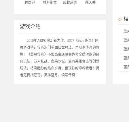
封魔谷
|
材料副本
|
成就系统
|
闯天关
相
游戏介绍
蓝
蓝
2016年ARPG魔幻新力作，9377《
蓝月传奇
》网
页游戏将让传奇迷们重回旧世玛法，再现老传奇的辉
蓝
煌！《蓝月传奇》不但高度还原老传奇全盛时期的经
蓝
典玩法，万人乱战、血染沙城，更有英雄合击等创新
蓝
玩法，将唤起你的热血岁月，重现你的峥嵘青春！勇
者无悔战苍穹，英雄蓝月，续写传奇！
蓝
9
9