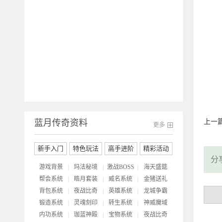
开
蓝月传奇资料
上一
更多
新手入门
特色玩法
高手进阶
精彩活动
分
游戏背景
|
玛法秘境
|
激战BOSS
|
海天盛筵
帮会系统
|
皓月套装
|
威名系统
|
金猪送礼
背包系统
|
夜战比奇
|
英雄系统
|
龙城争霸
锻造系统
|
灵魂刻印
|
转生系统
|
神威魔域
内功系统
|
珈蓝神殿
|
宝物系统
|
夜战比奇