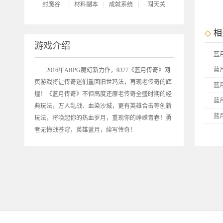
封魔谷
|
材料副本
|
成就系统
|
闯天关
相
游戏介绍
蓝
蓝
2016年ARPG魔幻新力作，9377《
蓝月传奇
》网
页游戏将让传奇迷们重回旧世玛法，再现老传奇的辉
蓝
煌！《蓝月传奇》不但高度还原老传奇全盛时期的经
蓝
典玩法，万人乱战、血染沙城，更有英雄合击等创新
蓝
玩法，将唤起你的热血岁月，重现你的峥嵘青春！勇
者无悔战苍穹，英雄蓝月，续写传奇！
蓝
9
9