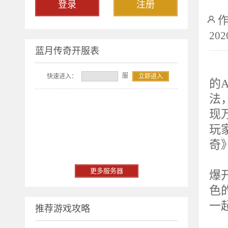
登录
注册
202
蓝月传奇开服表
2
服
快速进入：
立即进入
的A
法
现
玩
奇
重
更多服务器
爆
色
一
推荐游戏攻略
服